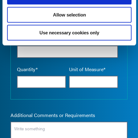
Allow selection
Use necessary cookies only
Empty the
Product Name*
Quantity*
Unit of Measure*
Additional Comments or Requirements