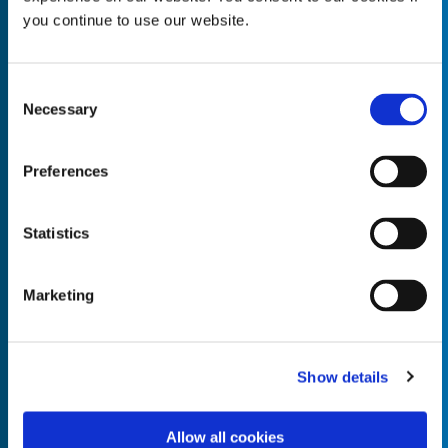
you continue to use our website.
Consent
Necessary
Empty the
Selection
Product Name*
Preferences
Quantity*
Unit of Measure*
Statistics
Marketing
Empty the
Product Name*
Show details
Allow all cookies
Quantity*
Unit of Measure*