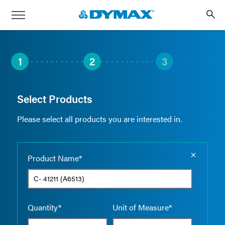
1
2
3
Select Products
Please select all products you are interested in.
Empty the
Product Name*
Quantity*
Unit of Measure*