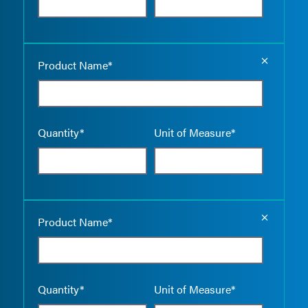
Empty the
Product Name*
Quantity*
Unit of Measure*
Empty the
Product Name*
Quantity*
Unit of Measure*