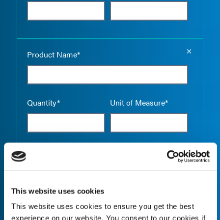
Empty the
Product Name*
Quantity*
Unit of Measure*
Empty the
Product Name*
This website uses cookies
This website uses cookies to ensure you get the best
Quantity*
Unit of Measure*
experience on our website. You consent to our cookies if