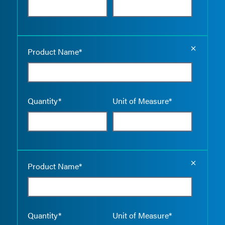
Empty the
Product Name*
Quantity*
Unit of Measure*
Empty the
Product Name*
Quantity*
Unit of Measure*