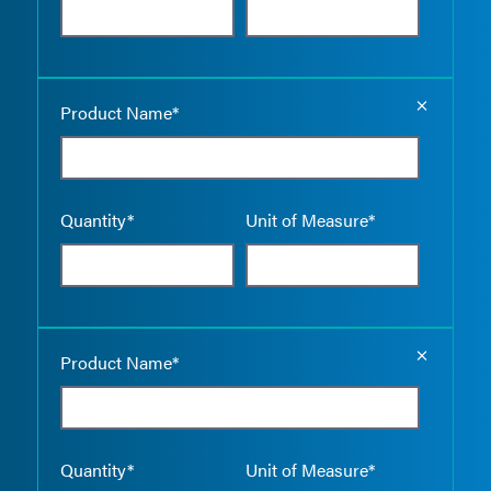
Empty the
Product Name*
Quantity*
Unit of Measure*
Empty the
Product Name*
Quantity*
Unit of Measure*