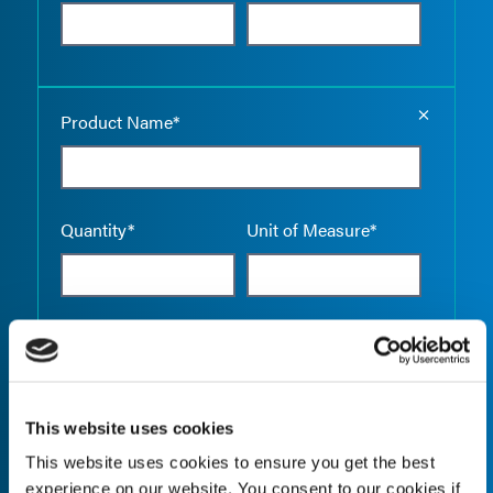
Empty the
Product Name*
Quantity*
Unit of Measure*
Empty the
Product Name*
This website uses cookies
This website uses cookies to ensure you get the best
Quantity*
Unit of Measure*
experience on our website. You consent to our cookies if