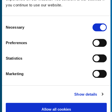
you continue to use our website.
Consent
Necessary
Empty the
Selection
Product Name*
Preferences
Quantity*
Unit of Measure*
Statistics
Marketing
Empty the
Product Name*
Show details
Allow all cookies
Quantity*
Unit of Measure*