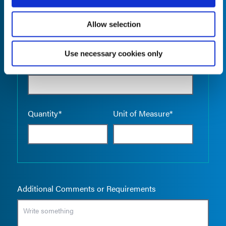
Allow selection
Use necessary cookies only
Empty the
Product Name*
Quantity*
Unit of Measure*
Additional Comments or Requirements