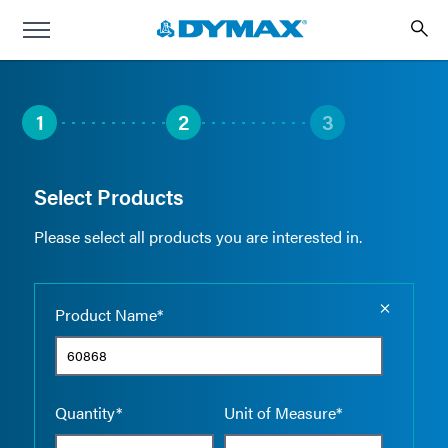
1
2
3
Select Products
Please select all products you are interested in.
Empty the
Product Name*
Quantity*
Unit of Measure*