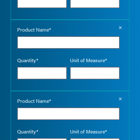
Empty the
Product Name*
Quantity*
Unit of Measure*
Empty the
Product Name*
Quantity*
Unit of Measure*