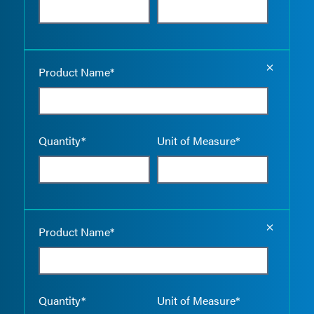
Empty the
Product Name*
Quantity*
Unit of Measure*
Empty the
Product Name*
Quantity*
Unit of Measure*