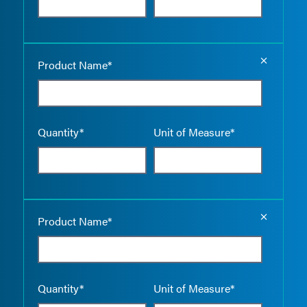
Empty the
Product Name*
Quantity*
Unit of Measure*
Empty the
Product Name*
Quantity*
Unit of Measure*