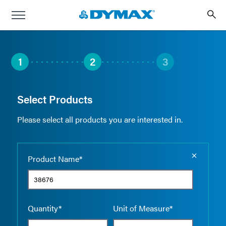
1
2
3
Select Products
Please select all products you are interested in.
Empty the
Product Name*
Quantity*
Unit of Measure*