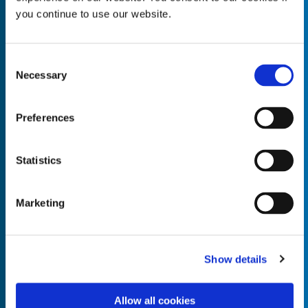
you continue to use our website.
Consent
Necessary
Empty the
Selection
Product Name*
Preferences
Quantity*
Unit of Measure*
Statistics
Marketing
Empty the
Product Name*
Show details
Allow all cookies
Quantity*
Unit of Measure*