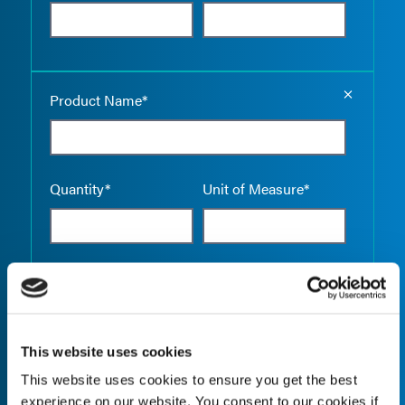
Empty the
Product Name*
Quantity*
Unit of Measure*
Empty the
Product Name*
This website uses cookies
This website uses cookies to ensure you get the best
Quantity*
Unit of Measure*
experience on our website. You consent to our cookies if