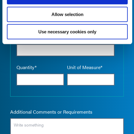
Allow selection
Use necessary cookies only
Empty the
Product Name*
Quantity*
Unit of Measure*
Additional Comments or Requirements