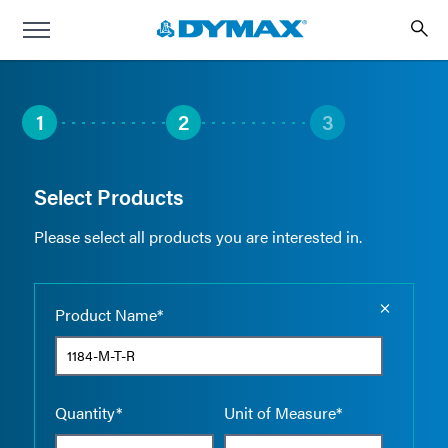
1
2
3
Select Products
Please select all products you are interested in.
Empty the
Product Name*
Quantity*
Unit of Measure*