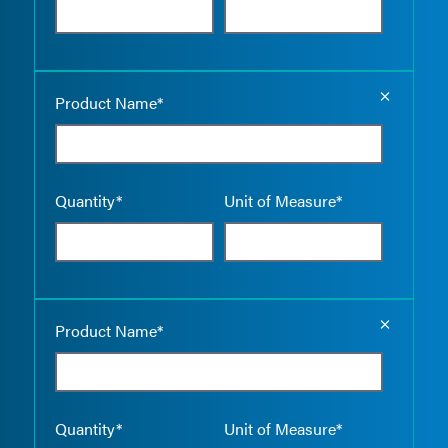
Empty the
Product Name*
Quantity*
Unit of Measure*
Empty the
Product Name*
Quantity*
Unit of Measure*