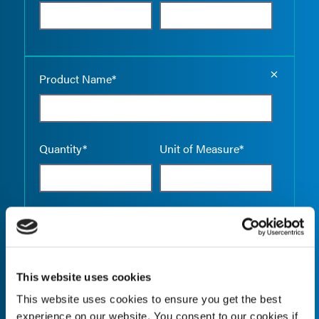
Empty the
Product Name*
Quantity*
Unit of Measure*
Empty the
Product Name*
This website uses cookies
This website uses cookies to ensure you get the best
Quantity*
Unit of Measure*
experience on our website. You consent to our cookies if