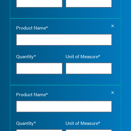
Empty the
Product Name*
Quantity*
Unit of Measure*
Empty the
Product Name*
Quantity*
Unit of Measure*