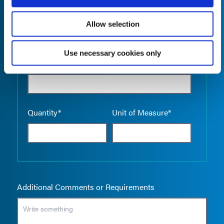
Allow selection
Use necessary cookies only
Empty the
Product Name*
Quantity*
Unit of Measure*
Additional Comments or Requirements