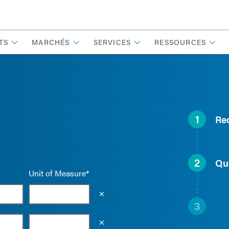
TS
MARCHÉS
SERVICES
RESSOURCES
1
Re
2
Qu
Unit of Measure*
Empty the input field value
3
Empty the input field value