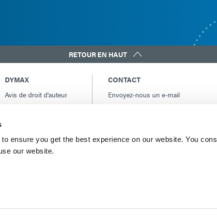
RETOUR EN HAUT
DYMAX
CONTACT
Avis de droit d'auteur
Envoyez-nous un e-mail
Conditions Générales
Contacts internationaux
de Vente
Amérique du Nord: +1 860.482.1010
s
Conditions générales
Europe: +49 611.962.7900
d'achat
to ensure you get the best experience on our website. You cons
Asie: +65.67522887
 use our website.
Conditions générales
de service
Conditions d'utilisation
Déclaration de
confidentialité
Déclaration de Cookie