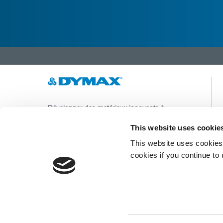
Développer des matériaux innovants à
durcissement rapide et à photopolymérisation,
des équipements de dosage et des systèmes de
This website uses cookie
durcissement à la lumière UV/LED pour
This website uses cookies 
améliorer considérablement l'efficacité de la
fabrication.
cookies if you continue to
Ce site est protégé par reCAPTCHA et la
Politique de confidentialité de Google
et
Conditions d'utilisation
appliquer.