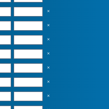
Empty the input field value
Empty the input field value
Empty the input field value
Empty the input field value
Empty the input field value
Empty the input field value
Empty the input field value