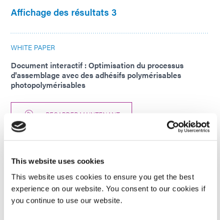
Affichage des résultats 3
WHITE PAPER
Document interactif : Optimisation du processus
d'assemblage avec des adhésifs polymérisables
photopolymérisables
REGARDER MAINTENANT
WHITE PAPER
This website uses cookies
Article : Augmenter les performances des PCB grâce
aux revêtements conformes et aux résines de
This website uses cookies to ensure you get the best
masquage
experience on our website. You consent to our cookies if
you continue to use our website.
TÉLÉCHARGER