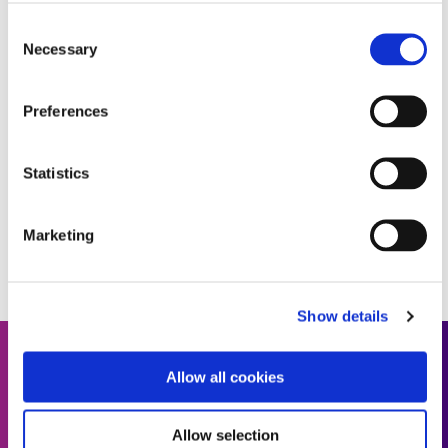
Consent
Necessary
Selection
WHITE PAPER
Article : Optimisation du processus d'assemblage avec
Preferences
des matériaux photopolymérisables (format interactif)
Statistics
REGARDER MAINTENANT
Marketing
Show details
Vous recherchez plus de ressources ?
Allow all cookies
Allow selection