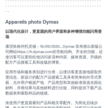
- - - - - - - - - - - - - - - - - - - - - - - - - - - - - - - - - - - - - - - -
- - - - - - - - - - - - - - - - - - - - - - - - - - - - - - - - - - - - - - - -
- -
Appareils photo Dymax
以现代化设计，更直观的用户界面和多种增强功能闪亮登
场
康涅狄格州托灵顿 – 16/09/2020... Dymax 宣布推出新版公
司网站https://fr.dymax.com的导航结构、齐全的功能，还
使访客可以更轻松地访问多语种内容、媒体资源、升级的
配方产品搜索工具和改版的博客。
应用市场和服务类别进行分类，以便访客更直接地获取所
需信息。新设计的配方产品搜索工具具有简单的向导式界
面，允许用户根据产地、产品类型和其他标准筛选光固化
材料，并将结果与其他材料进行比较，同时提供下载产品
数据表和索取样品的链接。
块使用户更直观看到产品和相关零配件。为简化后续步
骤，每个产品页面均设有报价索取按钮，访客可以添加至