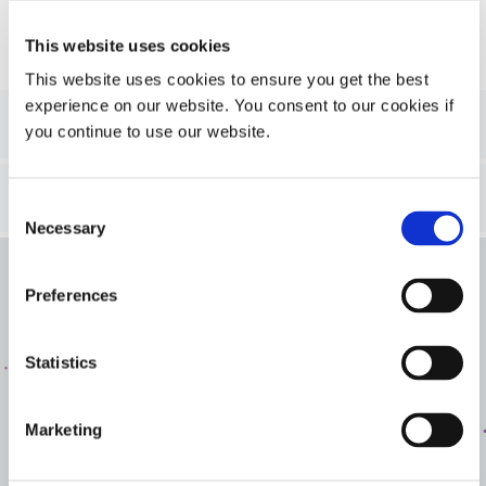
This website uses cookies
This website uses cookies to ensure you get the best
experience on our website. You consent to our cookies if
2
Step 2
- Refine your search
you continue to use our website.
3
Step 3
- Results
Consent
Necessary
Selection
Entrer en contact
Preferences
Vous souhaitez en savoir plus ou avez des questions ?
Statistics
N'hésitez pas à nous contacter.
Marketing
CONTACTEZ-NOUS