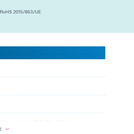
s RoHS 2015/863/UE
e de connexion; PCB; Flex; Silicium
E