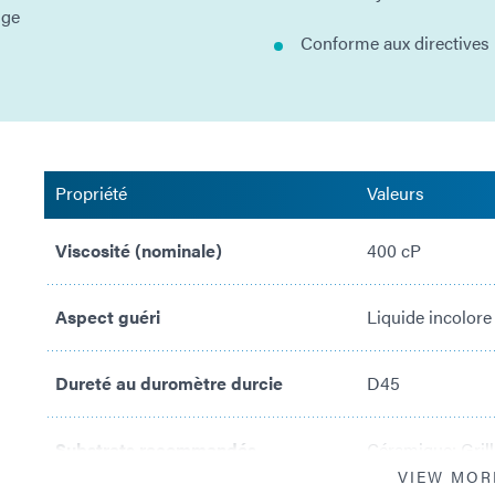
nge
Conforme aux directive
Propriété
Valeurs
Viscosité (nominale)
400 cP
Aspect guéri
Liquide incolore
Dureté au duromètre durcie
D45
Substrats recommandés
Céramique; Grill
VIEW MOR