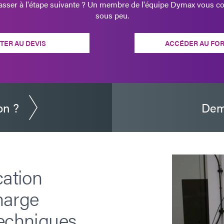
passer à l'étape suivante ? Un membre de l'équipe Dymax vous co
sous peu.
TER AU DEVIS
ACCÉDER AU FO
on ?
Dem
cation
harge
echniques.