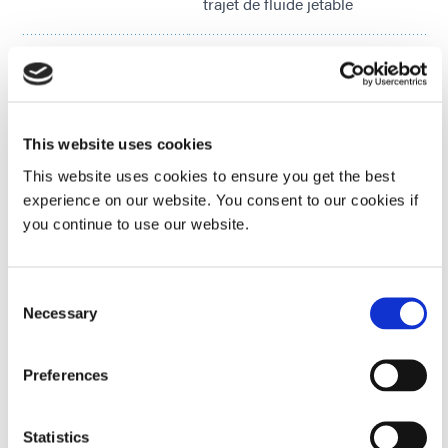
trajet de fluide jetable
Matériaux de
Aluminium anodisé
construction
This website uses cookies
Pression d'air de
75-100 psi [5 – 7 bars]
service
This website uses cookies to ensure you get the best
experience on our website. You consent to our cookies if
you continue to use our website.
Activation
Contrôleur de vanne ou
électrovanne à 4 voies
VIEW MORE
Consent
Vous recherchez des spécifications techniques
Necessary
Pression
En fonction du tube ; 100 psi
Selection
supplémentaires ? Consultez notre bibliothèque de
maximale du
[7 bar] typique
ressources ou discutez avec nos experts techniques.
fluide d'admission
Preferences
ENTRER EN CONTACT
Température de
150°F [65°C]
Statistics
fonctionnement