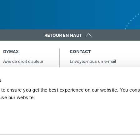
RETOUR EN HAUT
DYMAX
CONTACT
Avis de droit d'auteur
Envoyez-nous un e-mail
Conditions Générales
Contacts internationaux
de Vente
Amérique du Nord: +1 860.482.1010
s
Conditions générales
Europe: +49 611.962.7900
d'achat
to ensure you get the best experience on our website. You cons
Asie: +65.67522887
 use our website.
Conditions générales
de service
Conditions d'utilisation
Déclaration de
confidentialité
Déclaration de Cookie