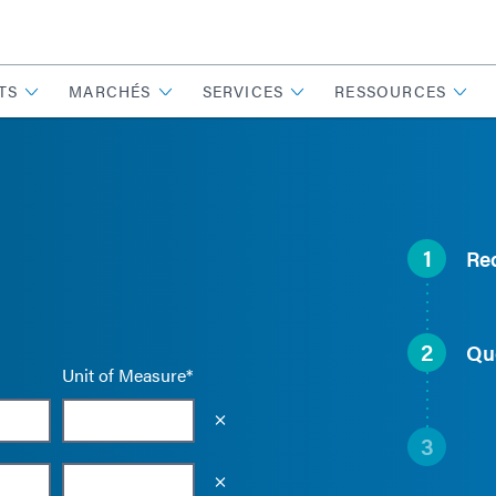
TS
MARCHÉS
SERVICES
RESSOURCES
1
Re
2
Qu
Unit of Measure*
Empty the input field value
3
Empty the input field value