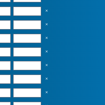
Empty the input field value
Empty the input field value
Empty the input field value
Empty the input field value
Empty the input field value
Empty the input field value
Empty the input field value