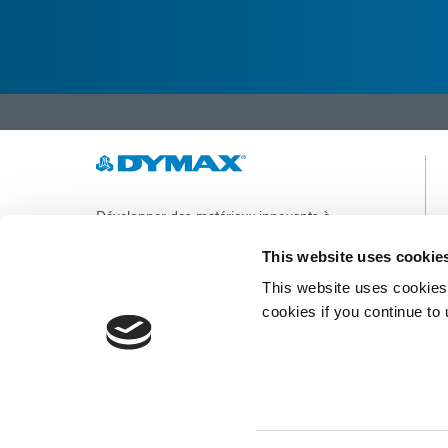
Développer des matériaux innovants à
durcissement rapide et à photopolymérisation,
des équipements de dosage et des systèmes de
This website uses cookie
durcissement à la lumière UV/LED pour
This website uses cookies 
améliorer considérablement l'efficacité de la
fabrication.
cookies if you continue to
Ce site est protégé par reCAPTCHA et la
Politique de confidentialité de Google
et
Conditions d'utilisation
appliquer.