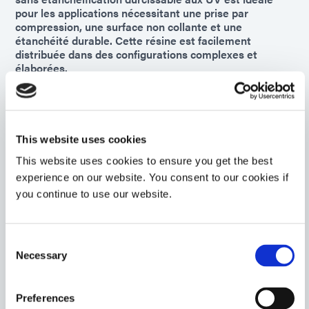
pour les applications nécessitant une prise par
compression, une surface non collante et une
étanchéité durable. Cette résine est facilement
distribuée dans des configurations complexes et
élaborées.
Americas
Asia
Europe
This website uses cookies
9001-E-V3.1
This website uses cookies to ensure you get the best
Résine d'enrobage agent d'encapsulation et d'enrobage
experience on our website. You consent to our cookies if
photopolymérisable et thermodurcissable pour
you continue to use our website.
l'assemblage électronique et les circuits imprimés
nécessitant une résistance accrue à l'humidité et aux
cycles thermiques ainsi qu'à l'abrasion. Ce matériau
Consent
offre une couverture optimale sur les géométries de
Necessary
circuits difficiles et minimise les contraintes sur les
Selection
liaisons filaires délicates.
Americas
Preferences
Asia