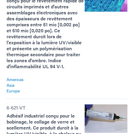
conçu pour le revêtement rapide de
circuits imprimés et d'autres
assemblages électroniques avec
des épaisseurs de revêtement
comprises entre 51 mic [0,002 po]
et 510 mic [0,020 po]. Ce
revêtement durcit lors de
l'exposition à la lumière UV/visible
et présente un polymérisation
thermique secondaire pour traiter
les zones d'ombre. Indice
d'inflammabilité UL 94 V-1.
Americas
Asia
Europe
6-621-VT
Adhésif industriel conçu pour le
bobinage, le collage de verre et
scellement. Ce produit durcit à la
lumière UV/visible, à la chaleur ou