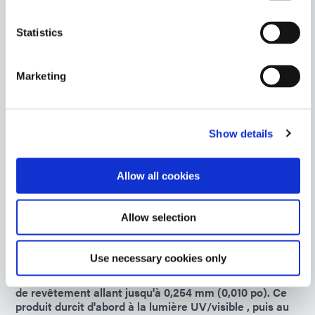
Europe
Statistics
GA-103
Le joint d'étanchéité moulé sur place présente une
Marketing
excellente résistance à l'humidité et aux produits
chimiques pour les applications d'étanchéité à haute
température et les enceintes sous-marines qui
nécessitent une faible déformation rémanente. Ce joint
Show details
sans silicone a une viscosité autonivelante et durcit à la
lumière UV/visible en quelques secondes.
Allow all cookies
Americas
Asia
Europe
Allow selection
9482
Use necessary cookies only
Revêtement conforme fluorescent conçu pour une
protection supérieure des circuits avec des épaisseurs
de revêtement allant jusqu'à 0,254 mm (0,010 po). Ce
produit durcit d'abord à la lumière UV/visible , puis au