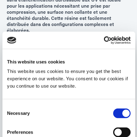
pour les applications nécessitant une prise par
compression, une surface non collante et une
étanchéité durable. Cette résine est facilement
distribuée dans des configurations complexes et
élaborées.
Americas
Asia
Europe
This website uses cookies
9001-E-V3.1
This website uses cookies to ensure you get the best
Résine d'enrobage agent d'encapsulation et d'enrobage
experience on our website. You consent to our cookies if
photopolymérisable et thermodurcissable pour
you continue to use our website.
l'assemblage électronique et les circuits imprimés
nécessitant une résistance accrue à l'humidité et aux
cycles thermiques ainsi qu'à l'abrasion. Ce matériau
Consent
offre une couverture optimale sur les géométries de
Necessary
circuits difficiles et minimise les contraintes sur les
Selection
liaisons filaires délicates.
Americas
Preferences
Asia