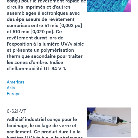
conçu pour le revêtement rapide de
circuits imprimés et d'autres
assemblages électroniques avec
des épaisseurs de revêtement
comprises entre 51 mic [0,002 po]
et 510 mic [0,020 po]. Ce
revêtement durcit lors de
l'exposition à la lumière UV/visible
et présente un polymérisation
thermique secondaire pour traiter
les zones d'ombre. Indice
d'inflammabilité UL 94 V-1.
Americas
Asia
Europe
6-621-VT
Adhésif industriel conçu pour le
bobinage, le collage de verre et
scellement. Ce produit durcit à la
lumière UV/visible, à la chaleur ou