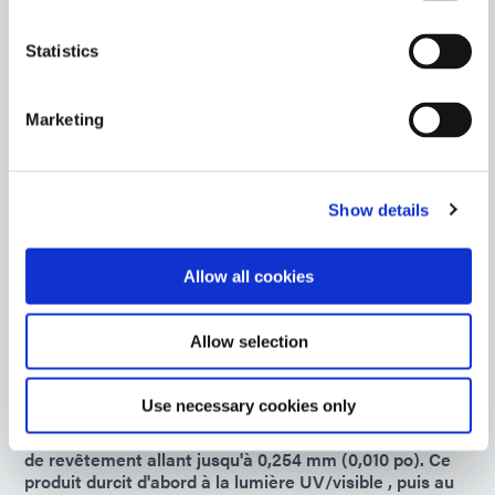
Europe
Statistics
GA-103
Le joint d'étanchéité moulé sur place présente une
Marketing
excellente résistance à l'humidité et aux produits
chimiques pour les applications d'étanchéité à haute
température et les enceintes sous-marines qui
nécessitent une faible déformation rémanente. Ce joint
Show details
sans silicone a une viscosité autonivelante et durcit à la
lumière UV/visible en quelques secondes.
Allow all cookies
Americas
Asia
Europe
Allow selection
9482
Use necessary cookies only
Revêtement conforme fluorescent conçu pour une
protection supérieure des circuits avec des épaisseurs
de revêtement allant jusqu'à 0,254 mm (0,010 po). Ce
produit durcit d'abord à la lumière UV/visible , puis au