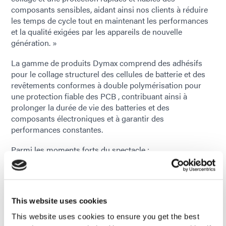
composants sensibles, aidant ainsi nos clients à réduire
les temps de cycle tout en maintenant les performances
et la qualité exigées par les appareils de nouvelle
génération. »
La gamme de produits Dymax comprend des adhésifs
pour le collage structurel des cellules de batterie et des
revêtements conformes à double polymérisation pour
une protection fiable des PCB , contribuant ainsi à
prolonger la durée de vie des batteries et des
composants électroniques et à garantir des
performances constantes.
Parmi les moments forts du spectacle :
Découvrez en avant-première de nouvelles solutions
pour des applications telles que assemblage de
module d'appareil photo, l'empilage et le collage
This website uses cookies
avancé de batteries pour la mobilité aérienne.
This website uses cookies to ensure you get the best