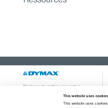
Développer des matériaux innovants à
durcissement rapide et à photopolymérisation,
des équipements de dosage et des systèmes de
This website uses cookie
durcissement à la lumière UV/LED pour
This website uses cookies 
améliorer considérablement l'efficacité de la