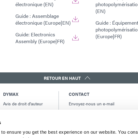
électronique (EN)
photopolymérisati
(EN)
Guide : Assemblage
électronique (Europe|EN)
Guide : Équipement
photopolymérisati
Guide: Electronics
(Europe|FR)
Assembly (Europe|FR)
RETOUR EN HAUT
DYMAX
CONTACT
Avis de droit d'auteur
Envoyez-nous un e-mail
Conditions Générales
Contacts internationaux
de Vente
Amérique du Nord: +1 860.482.1010
s
Conditions générales
Europe: +49 611.962.7900
d'achat
to ensure you get the best experience on our website. You cons
Asie: +65.67522887