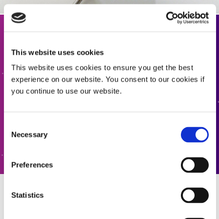
Entrer en contact
This website uses cookies
Vous souhaitez en savoir plus ou avez des questions ?
This website uses cookies to ensure you get the best
N'hésitez pas à nous contacter.
experience on our website. You consent to our cookies if
you continue to use our website.
CONTACTEZ-NOUS
Consent
Necessary
Selection
ASSISTANCE CLIENTÈLE
Preferences
Statistics
Ressources