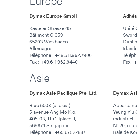
Europe
Dymax Europe GmbH
Adhési
Kasteler Strasse 45
Unité 
Bâtiment G 359
Swords
65203 Wiesbaden
Dubli
Allemagne
Irland
Téléphone : +49.611.962.7900
Téléph
Fax : +49.611.962.9440
Fax : 
Asie
Dymax Asie Pacifique Pte. Ltd.
Dymax Asi
Bloc 5008 (aile est)
Appartemen
5 avenue Ang Mo Kio,
Yeung Yiu 
#05-03, TECHplace II,
industriel
569874 Singapour
N° 20, rou
Téléphone : +65 67522887
Baie de Ko