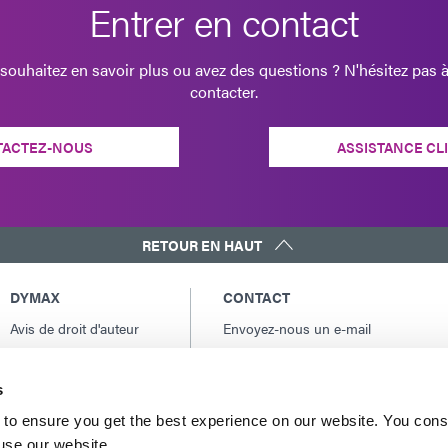
Entrer en contact
souhaitez en savoir plus ou avez des questions ? N'hésitez pas 
contacter.
TACTEZ-NOUS
ASSISTANCE CL
RETOUR EN HAUT
DYMAX
CONTACT
Avis de droit d'auteur
Envoyez-nous un e-mail
Conditions Générales
Contacts internationaux
de Vente
Amérique du Nord: +1 860.482.1010
s
Conditions générales
Europe: +49 611.962.7900
d'achat
to ensure you get the best experience on our website. You cons
Asie: +65.67522887
 use our website.
Conditions générales