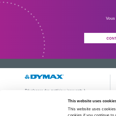
Vous 
CON
Développer des matériaux innovants à
durcissement rapide et à photopolymérisation,
des équipements de dosage et des systèmes de
This website uses cookie
durcissement à la lumière UV/LED pour
This website uses cookies 
améliorer considérablement l'efficacité de la
fabrication.
cookies if you continue to