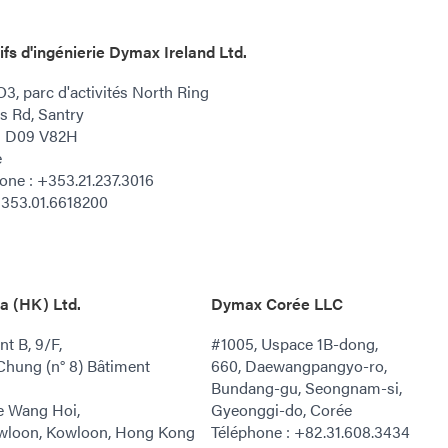
fs d'ingénierie Dymax Ireland Ltd.
O3, parc d'activités North Ring
 Rd, Santry
n D09 V82H
e
one : +353.21.237.3016
+353.01.6618200
a (HK) Ltd.
Dymax Corée LLC
t B, 9/F,
#1005, Uspace 1B-dong,
Chung (n° 8) Bâtiment
660, Daewangpangyo-ro,
Bundang-gu, Seongnam-si,
te Wang Hoi,
Gyeonggi-do, Corée
wloon, Kowloon, Hong Kong
Téléphone : +82.31.608.3434