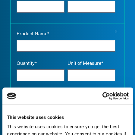
Empty the
Product Name*
Quantity*
Unit of Measure*
Empty the
Product Name*
This website uses cookies
This website uses cookies to ensure you get the best
Quantity*
Unit of Measure*
experience on our website. You consent to our cookies if