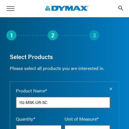
1
2
3
Select Products
Please select all products you are interested in.
Empty the
Product Name*
Quantity*
Unit of Measure*