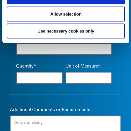
Allow selection
Use necessary cookies only
Empty the
Product Name*
Quantity*
Unit of Measure*
Additional Comments or Requirements