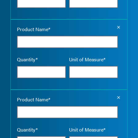
Empty the
Product Name*
Quantity*
Unit of Measure*
Empty the
Product Name*
Quantity*
Unit of Measure*