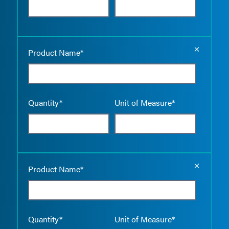
Empty the
Product Name*
Quantity*
Unit of Measure*
Empty the
Product Name*
Quantity*
Unit of Measure*