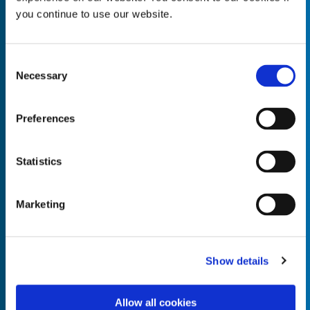
you continue to use our website.
Consent
Necessary
Empty the
Selection
Product Name*
Preferences
Quantity*
Unit of Measure*
Statistics
Marketing
Empty the
Product Name*
Show details
Allow all cookies
Quantity*
Unit of Measure*