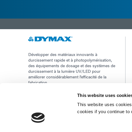
Développer des matériaux innovants à
durcissement rapide et à photopolymérisation,
des équipements de dosage et des systèmes de
durcissement à la lumière UV/LED pour
améliorer considérablement l'efficacité de la
fabrication.
This website uses cookie
Ce site est protégé par reCAPTCHA et la
This website uses cookies 
Politique de confidentialité de Google
et
Conditions d'utilisation
appliquer.
cookies if you continue to
©2026 - Dymax | Tous droits réservés