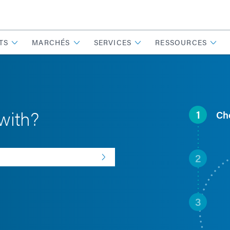
TS
MARCHÉS
SERVICES
RESSOURCES
with?
1
Ch
2
3