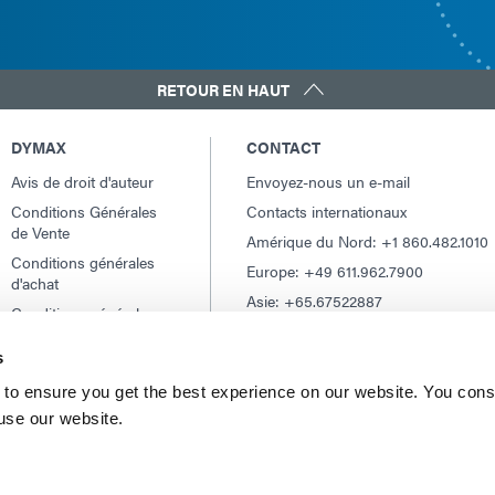
RETOUR EN HAUT
DYMAX
CONTACT
Avis de droit d'auteur
Envoyez-nous un e-mail
Conditions Générales
Contacts internationaux
de Vente
Amérique du Nord: +1 860.482.1010
Conditions générales
Europe: +49 611.962.7900
d'achat
Asie: +65.67522887
Conditions générales
de service
s
Conditions d'utilisation
Déclaration de
to ensure you get the best experience on our website. You cons
confidentialité
 use our website.
Déclaration de Cookie