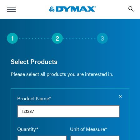
1
2
3
Select Products
Please select all products you are interested in.
Empty the
Product Name*
Quantity*
Unit of Measure*