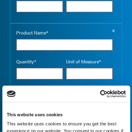
Empty the
Product Name*
Quantity*
Unit of Measure*
Empty the
Product Name*
This website uses cookies
This website uses cookies to ensure you get the best
Quantity*
Unit of Measure*
experience on our website. You consent to our cookies if