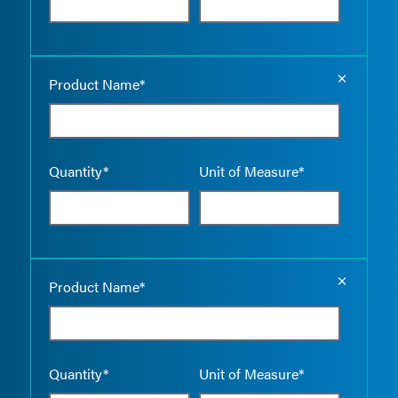
Empty the
Product Name*
Quantity*
Unit of Measure*
Empty the
Product Name*
Quantity*
Unit of Measure*