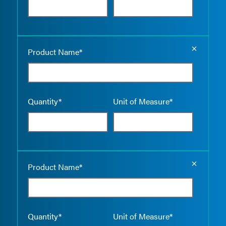
Empty the
Product Name*
Quantity*
Unit of Measure*
Empty the
Product Name*
Quantity*
Unit of Measure*