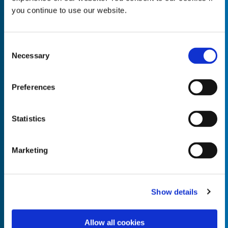
you continue to use our website.
Consent
Necessary
Empty the
Selection
Product Name*
Preferences
Quantity*
Unit of Measure*
Statistics
Marketing
Empty the
Product Name*
Show details
Allow all cookies
Quantity*
Unit of Measure*