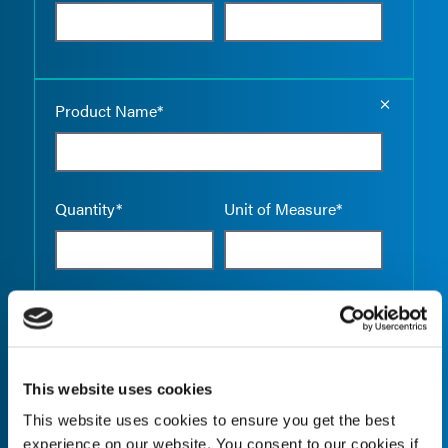
Empty the
Product Name*
Quantity*
Unit of Measure*
Empty the
Product Name*
This website uses cookies
This website uses cookies to ensure you get the best
Quantity*
Unit of Measure*
experience on our website. You consent to our cookies if