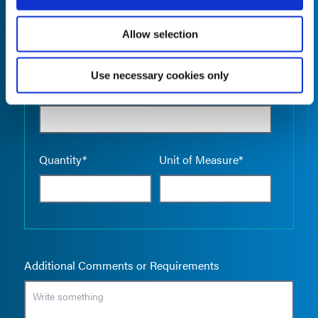
Allow selection
Use necessary cookies only
Empty the
Product Name*
Quantity*
Unit of Measure*
Additional Comments or Requirements