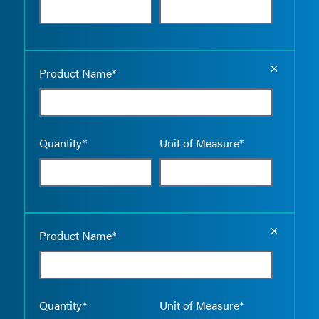
Empty the
Product Name*
Quantity*
Unit of Measure*
Empty the
Product Name*
Quantity*
Unit of Measure*