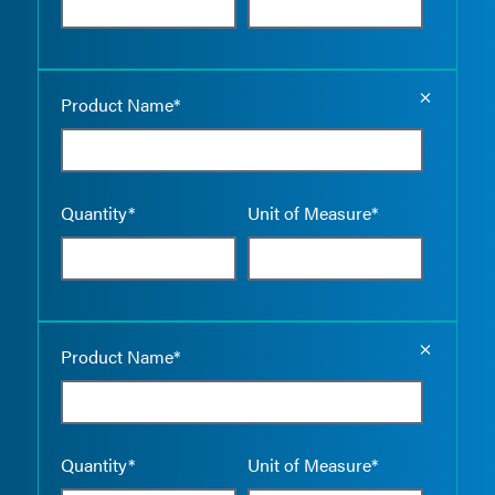
Empty the
Product Name*
Quantity*
Unit of Measure*
Empty the
Product Name*
Quantity*
Unit of Measure*