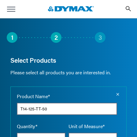
1
2
3
Select Products
Please select all products you are interested in.
Empty the
Product Name*
Quantity*
Unit of Measure*