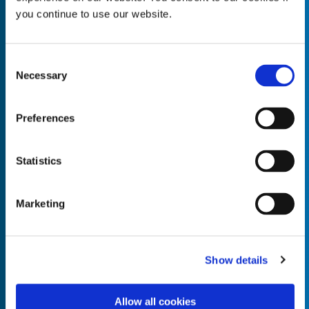
you continue to use our website.
Consent
Necessary
Empty the
Selection
Product Name*
Preferences
Quantity*
Unit of Measure*
Statistics
Marketing
Empty the
Product Name*
Show details
Allow all cookies
Quantity*
Unit of Measure*