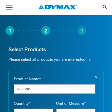
1
2
3
Select Products
Please select all products you are interested in.
Empty the
Product Name*
Quantity*
Unit of Measure*