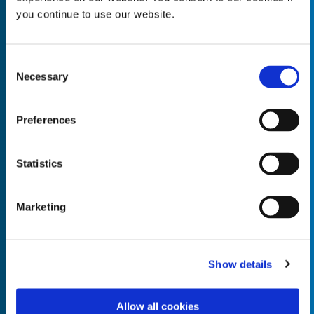
you continue to use our website.
Consent
Necessary
Empty the
Selection
Product Name*
Preferences
Quantity*
Unit of Measure*
Statistics
Marketing
Empty the
Product Name*
Show details
Allow all cookies
Quantity*
Unit of Measure*