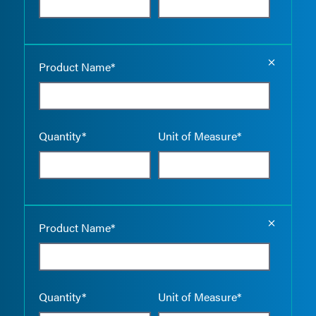
Empty the
Product Name*
Quantity*
Unit of Measure*
Empty the
Product Name*
Quantity*
Unit of Measure*