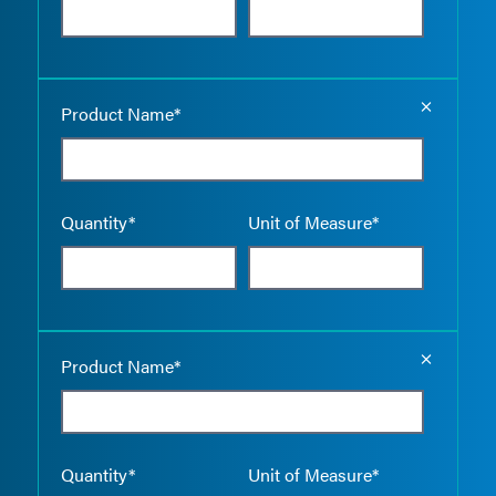
Empty the
Product Name*
Quantity*
Unit of Measure*
Empty the
Product Name*
Quantity*
Unit of Measure*