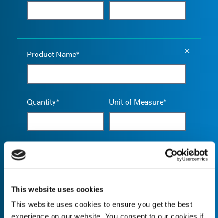
Empty the
Product Name*
Quantity*
Unit of Measure*
Empty the
Product Name*
This website uses cookies
This website uses cookies to ensure you get the best
Quantity*
Unit of Measure*
experience on our website. You consent to our cookies if