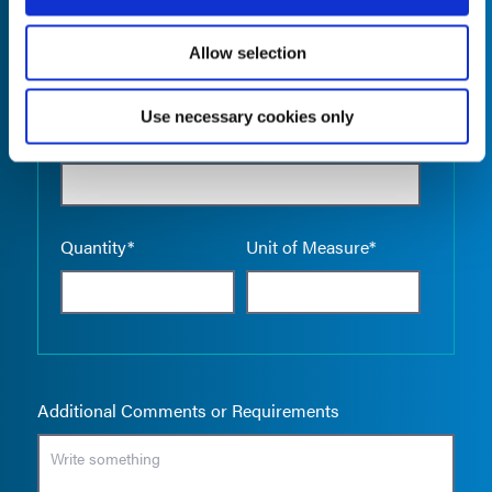
Allow selection
Use necessary cookies only
Empty the
Product Name*
Quantity*
Unit of Measure*
Additional Comments or Requirements