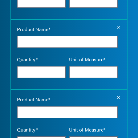
Empty the
Product Name*
Quantity*
Unit of Measure*
Empty the
Product Name*
Quantity*
Unit of Measure*