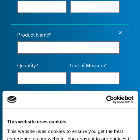
Empty the
Product Name*
Quantity*
Unit of Measure*
Empty the
Product Name*
This website uses cookies
This website uses cookies to ensure you get the best
Quantity*
Unit of Measure*
experience on our website. You consent to our cookies if