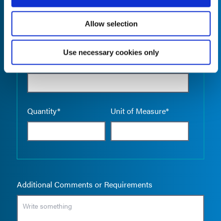
Allow selection
Use necessary cookies only
Empty the
Product Name*
Quantity*
Unit of Measure*
Additional Comments or Requirements