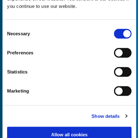
you continue to use our website.
Consent
Necessary
Empty the
Selection
Product Name*
Preferences
Quantity*
Unit of Measure*
Statistics
Marketing
Empty the
Product Name*
Show details
Allow all cookies
Quantity*
Unit of Measure*