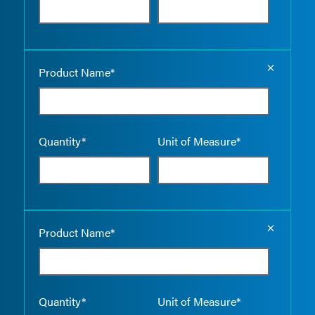
Empty the
Product Name*
Quantity*
Unit of Measure*
Empty the
Product Name*
Quantity*
Unit of Measure*