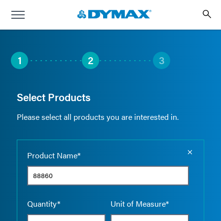
1
2
3
Select Products
Please select all products you are interested in.
Empty the
Product Name*
Quantity*
Unit of Measure*