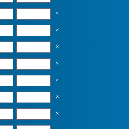
Empty the input field value
Empty the input field value
Empty the input field value
Empty the input field value
Empty the input field value
Empty the input field value
Empty the input field value