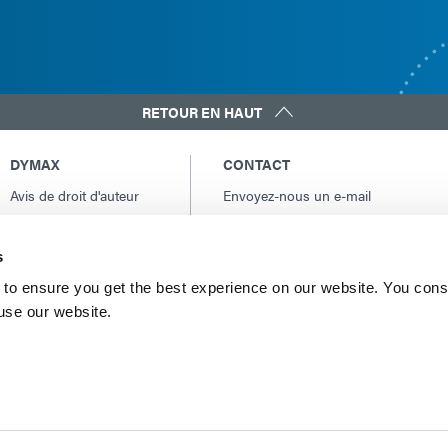
RETOUR EN HAUT
DYMAX
CONTACT
Avis de droit d'auteur
Envoyez-nous un e-mail
Conditions Générales
Contacts internationaux
de Vente
Amérique du Nord: +1 860.482.1010
s
Conditions générales
Europe: +49 611.962.7900
d'achat
to ensure you get the best experience on our website. You cons
Asie: +65.67522887
 use our website.
Conditions générales
de service
Conditions d'utilisation
Déclaration de
confidentialité
Déclaration de Cookie