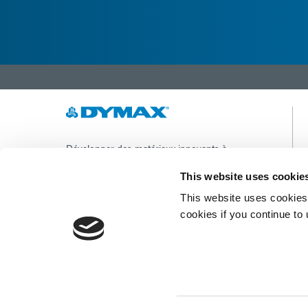
Développer des matériaux innovants à
durcissement rapide et à photopolymérisation,
des équipements de dosage et des systèmes de
This website uses cookie
durcissement à la lumière UV/LED pour
This website uses cookies 
améliorer considérablement l'efficacité de la
fabrication.
cookies if you continue to
Ce site est protégé par reCAPTCHA et la
Politique de confidentialité de Google
et
Conditions d'utilisation
appliquer.