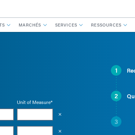
TS
MARCHÉS
SERVICES
RESSOURCES
1
Re
2
Qu
Unit of Measure*
Empty the input field value
3
Empty the input field value