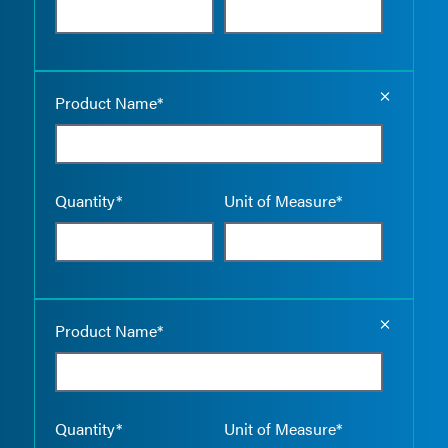
Empty the
Product Name*
Quantity*
Unit of Measure*
Empty the
Product Name*
Quantity*
Unit of Measure*