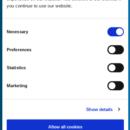
you continue to use our website.
Consent
Necessary
Empty the
Selection
Product Name*
Preferences
Quantity*
Unit of Measure*
Statistics
Marketing
Empty the
Product Name*
Show details
Allow all cookies
Quantity*
Unit of Measure*