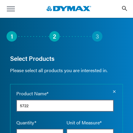
1
2
3
Select Products
Please select all products you are interested in.
Empty the
Product Name*
Quantity*
Unit of Measure*