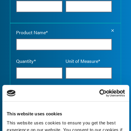
Empty the
Product Name*
Quantity*
Unit of Measure*
Empty the
Product Name*
This website uses cookies
This website uses cookies to ensure you get the best
Quantity*
Unit of Measure*
experience on our website. You consent to our cookies if