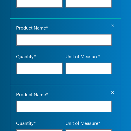
Empty the
Product Name*
Quantity*
Unit of Measure*
Empty the
Product Name*
Quantity*
Unit of Measure*