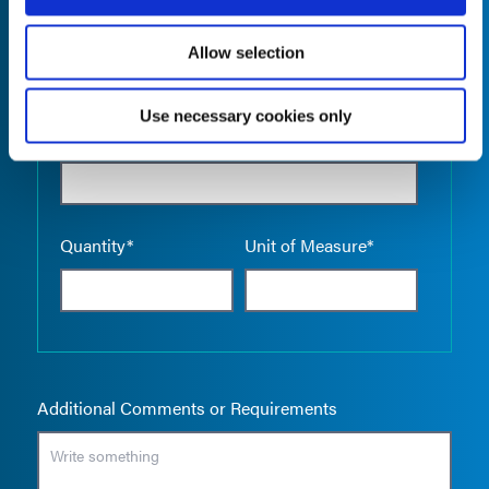
Allow selection
Use necessary cookies only
Empty the
Product Name*
Quantity*
Unit of Measure*
Additional Comments or Requirements