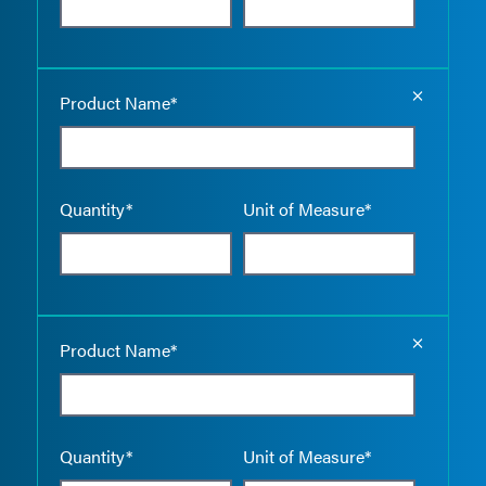
Empty the
Product Name*
Quantity*
Unit of Measure*
Empty the
Product Name*
Quantity*
Unit of Measure*