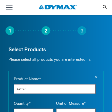
1
2
3
Select Products
Please select all products you are interested in.
Empty the
Product Name*
Quantity*
Unit of Measure*