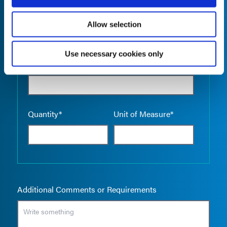
Allow selection
Use necessary cookies only
Empty the
Product Name*
Quantity*
Unit of Measure*
Additional Comments or Requirements