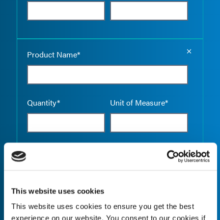
Empty the
Product Name*
Quantity*
Unit of Measure*
Empty the
Product Name*
This website uses cookies
This website uses cookies to ensure you get the best
Quantity*
Unit of Measure*
experience on our website. You consent to our cookies if