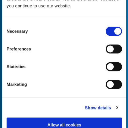
you continue to use our website.
Consent
Necessary
Empty the
Selection
Product Name*
Preferences
Quantity*
Unit of Measure*
Statistics
Marketing
Empty the
Product Name*
Show details
Allow all cookies
Quantity*
Unit of Measure*