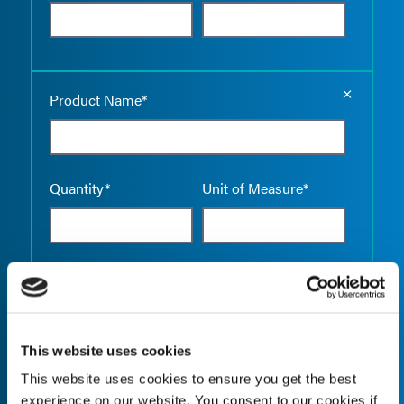
Empty the
Product Name*
Quantity*
Unit of Measure*
Empty the
Product Name*
This website uses cookies
This website uses cookies to ensure you get the best
Quantity*
Unit of Measure*
experience on our website. You consent to our cookies if