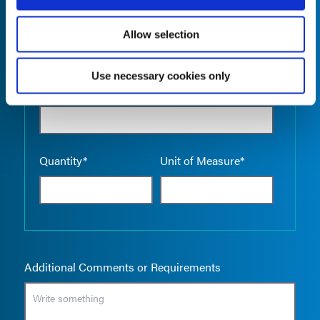
Allow selection
Use necessary cookies only
Empty the
Product Name*
Quantity*
Unit of Measure*
Additional Comments or Requirements