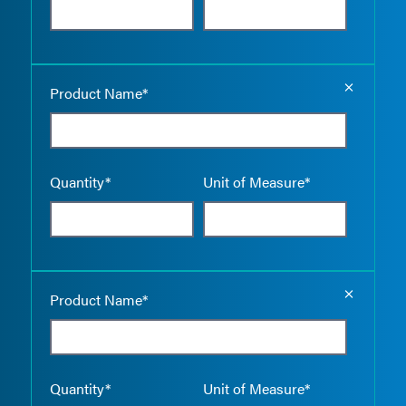
Empty the
Product Name*
Quantity*
Unit of Measure*
Empty the
Product Name*
Quantity*
Unit of Measure*