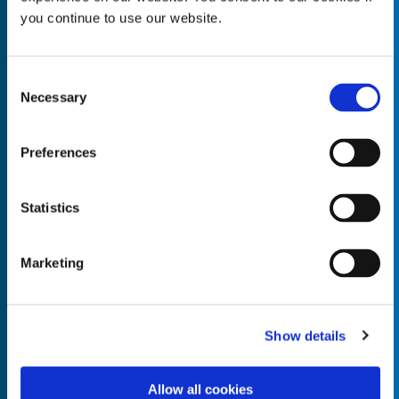
you continue to use our website.
Consent
Necessary
Empty the
Selection
Product Name*
Preferences
Quantity*
Unit of Measure*
Statistics
Marketing
Empty the
Product Name*
Show details
Allow all cookies
Quantity*
Unit of Measure*