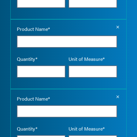
Empty the
Product Name*
Quantity*
Unit of Measure*
Empty the
Product Name*
Quantity*
Unit of Measure*