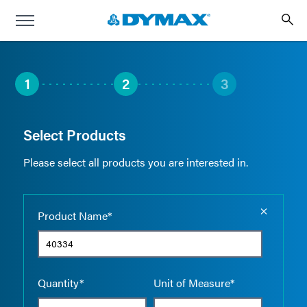
1
2
3
Select Products
Please select all products you are interested in.
Empty the
Product Name*
Quantity*
Unit of Measure*