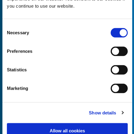
you continue to use our website.
Consent
Necessary
Empty the
Selection
Product Name*
Preferences
Quantity*
Unit of Measure*
Statistics
Marketing
Empty the
Product Name*
Show details
Allow all cookies
Quantity*
Unit of Measure*