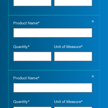
Empty the
Product Name*
Quantity*
Unit of Measure*
Empty the
Product Name*
Quantity*
Unit of Measure*