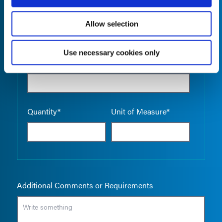
Allow selection
Use necessary cookies only
Empty the
Product Name*
Quantity*
Unit of Measure*
Additional Comments or Requirements