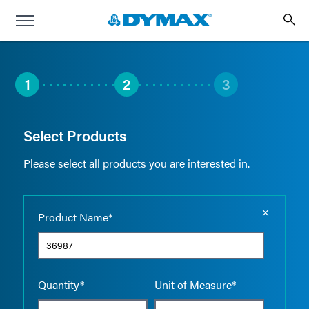
1
2
3
Select Products
Please select all products you are interested in.
Empty the
Product Name*
Quantity*
Unit of Measure*