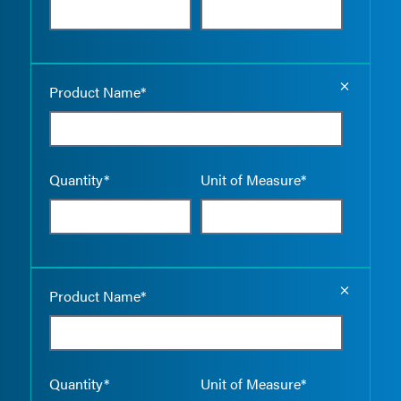
Empty the
Product Name*
Quantity*
Unit of Measure*
Empty the
Product Name*
Quantity*
Unit of Measure*