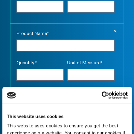
Empty the
Product Name*
Quantity*
Unit of Measure*
Empty the
Product Name*
This website uses cookies
This website uses cookies to ensure you get the best
Quantity*
Unit of Measure*
experience on our website. You consent to our cookies if