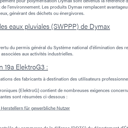
uipement pour polymérisation Dymax sont devenus la référence 
x de l'environnement. Les produits Dymax remplacent avantage
reux, générant des déchets ou énergivores.
n des eaux pluviales (SWPPP) de Dymax
ertu du permis général du Système national d'élimination des re
associées aux activités industrielles.
n 19a ElektroG3 :
tions des fabricants à destination des utilisateurs professionne
ectroniques (ElektroG) contient de nombreuses exigences concerna
tantes sont résumées ci-dessous :
 Herstellern für gewerbliche Nutzer
contrôle du commerce de la défense (DDTC) du département d'Ét