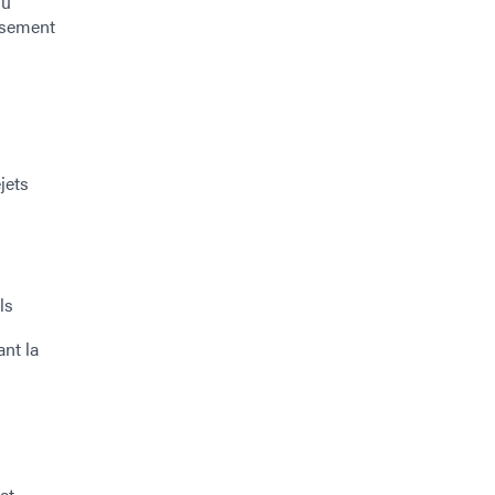
du
usement
jets
ls
nt la
at