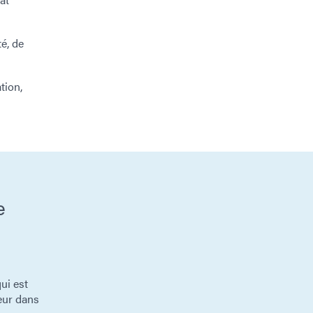
é, de
tion,
e
ui est
eur dans