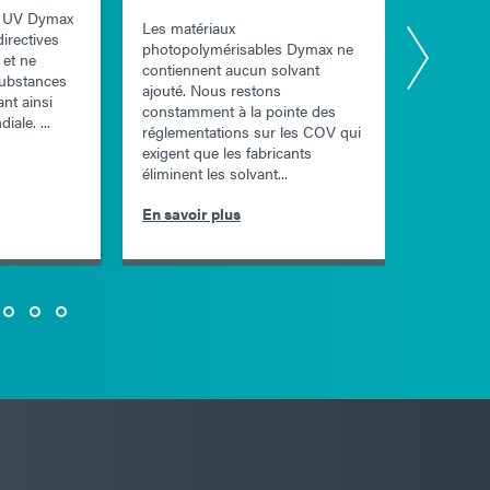
s UV Dymax
Les matériaux
Nos maté
irectives
photopolymérisables Dymax ne
photopol
et ne
contiennent aucun solvant
offrent 
substances
ajouté. Nous restons
de traite
ant ainsi
constamment à la pointe des
attribués à
iale. ...
réglementations sur les COV qui
et à l’éli
exigent que les fabricants
En savoir
éliminent les solvant...
En savoir plus