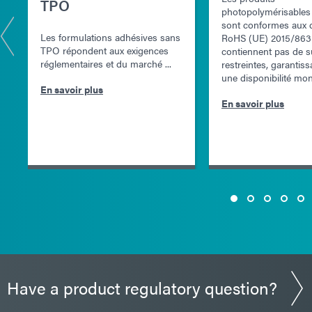
TPO
photopolymérisable
sont conformes aux d
Les formulations adhésives sans
RoHS (UE) 2015/863 
TPO répondent aux exigences
contiennent pas de 
réglementaires et du marché ...
restreintes, garantiss
une disponibilité mond
En savoir plus
En savoir plus
Have a product regulatory question?