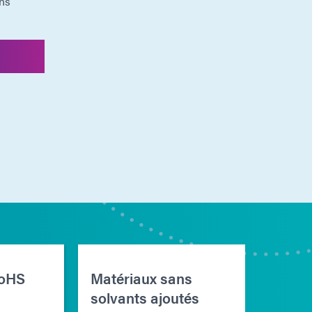
ons
RoHS
Matériaux sans
Matér
solvants ajoutés
mono