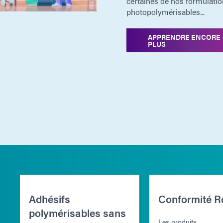
certaines de nos formulati
photopolymérisables...
APPRENDRE ENCORE
PLUS
Adhésifs
Conformité 
polymérisables sans
Les produits