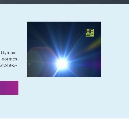
e Dymax
es normes
 61249-2-