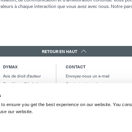
valeurs à chaque interaction que vous avez avec nous. Notre paro
RETOUR EN HAUT
DYMAX
CONTACT
Avis de droit d'auteur
Envoyez-nous un e-mail
Conditions Générales
Contacts internationaux
de Vente
Amérique du Nord: +1 860.482.1010
s
Conditions générales
Europe: +49 611.962.7900
d'achat
to ensure you get the best experience on our website. You cons
Asie: +65.67522887
Conditions générales
 use our website.
de service
Conditions d'utilisation