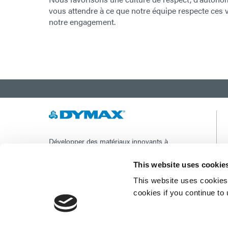
vous attendre à ce que notre équipe respecte ces 
notre engagement.
Développer des matériaux innovants à
durcissement rapide et à photopolymérisation,
des équipements de dosage et des systèmes de
This website uses cookie
durcissement à la lumière UV/LED pour
améliorer considérablement l'efficacité de la
This website uses cookies 
fabrication.
cookies if you continue to
Ce site est protégé par reCAPTCHA et la