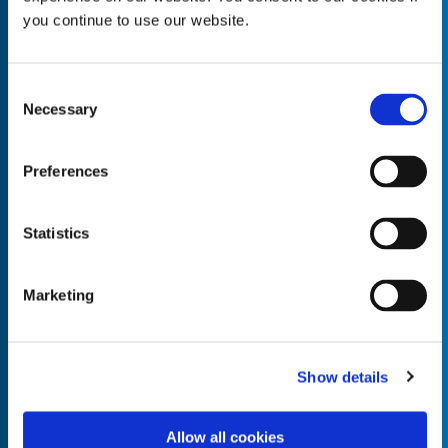
you continue to use our website.
Consent
Necessary
Empty the
Selection
Product Name*
Preferences
Quantity*
Unit of Measure*
Statistics
Marketing
Empty the
Product Name*
Show details
Allow all cookies
Quantity*
Unit of Measure*