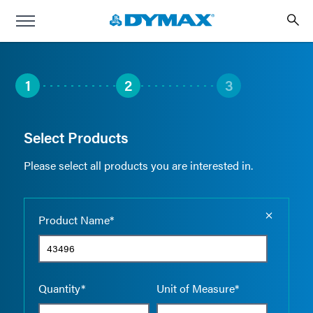
1
2
3
Select Products
Please select all products you are interested in.
Empty the
Product Name*
Quantity*
Unit of Measure*