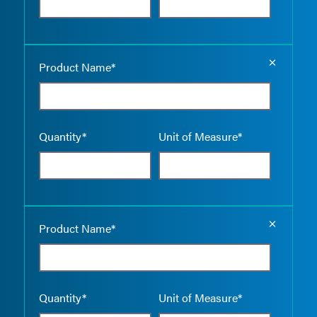
Empty the
Product Name*
Quantity*
Unit of Measure*
Empty the
Product Name*
Quantity*
Unit of Measure*