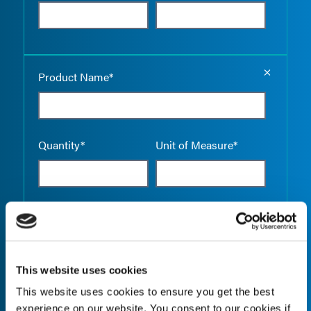
Empty the
Product Name*
Quantity*
Unit of Measure*
Empty the
Product Name*
This website uses cookies
This website uses cookies to ensure you get the best
Quantity*
Unit of Measure*
experience on our website. You consent to our cookies if