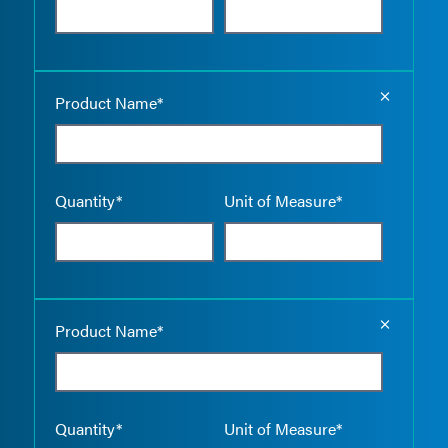
Empty the
Product Name*
Quantity*
Unit of Measure*
Empty the
Product Name*
Quantity*
Unit of Measure*