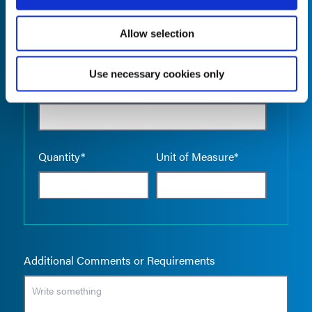
Allow selection
Use necessary cookies only
Empty the
Product Name*
Quantity*
Unit of Measure*
Additional Comments or Requirements