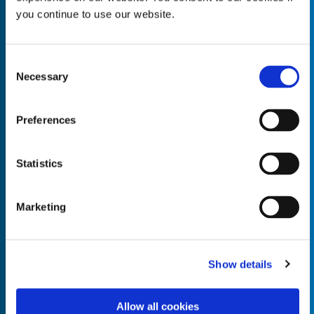
you continue to use our website.
Consent
Necessary
Empty the
Selection
Product Name*
Preferences
Quantity*
Unit of Measure*
Statistics
Marketing
Empty the
Product Name*
Show details
Allow all cookies
Quantity*
Unit of Measure*