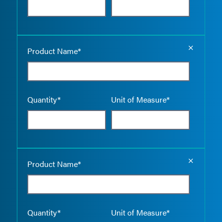
Empty the
Product Name*
Quantity*
Unit of Measure*
Empty the
Product Name*
Quantity*
Unit of Measure*