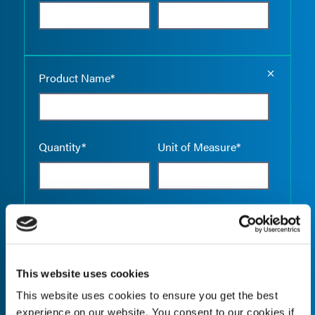
Empty the
Product Name*
Quantity*
Unit of Measure*
Empty the
Product Name*
This website uses cookies
This website uses cookies to ensure you get the best
Quantity*
Unit of Measure*
experience on our website. You consent to our cookies if