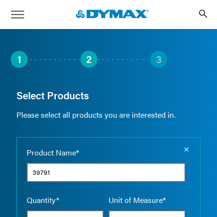
1
2
3
Select Products
Please select all products you are interested in.
Empty the
Product Name*
Quantity*
Unit of Measure*