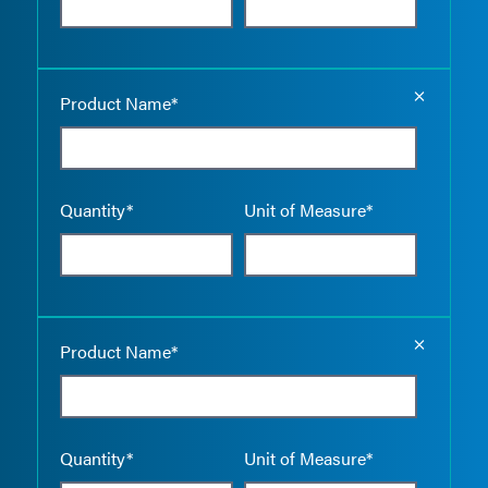
Empty the
Product Name*
Quantity*
Unit of Measure*
Empty the
Product Name*
Quantity*
Unit of Measure*