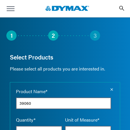
1
2
3
Select Products
Please select all products you are interested in.
Empty the
Product Name*
Quantity*
Unit of Measure*