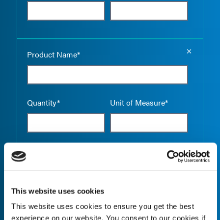
Empty the
Product Name*
Quantity*
Unit of Measure*
Empty the
Product Name*
This website uses cookies
This website uses cookies to ensure you get the best
Quantity*
Unit of Measure*
experience on our website. You consent to our cookies if