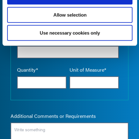
Allow selection
Use necessary cookies only
Empty the
Product Name*
Quantity*
Unit of Measure*
Additional Comments or Requirements