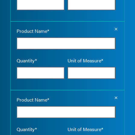
Empty the
Product Name*
Quantity*
Unit of Measure*
Empty the
Product Name*
Quantity*
Unit of Measure*