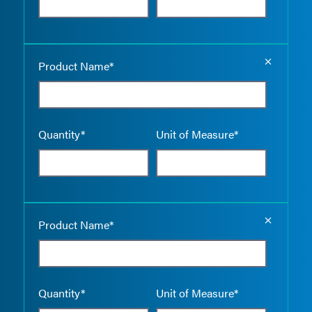
Empty the
Product Name*
Quantity*
Unit of Measure*
Empty the
Product Name*
Quantity*
Unit of Measure*