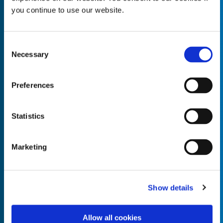
you continue to use our website.
Consent
Necessary
Empty the
Selection
Product Name*
Preferences
Quantity*
Unit of Measure*
Statistics
Marketing
Empty the
Product Name*
Show details
Allow all cookies
Quantity*
Unit of Measure*