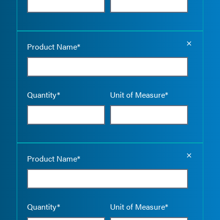
Empty the
Product Name*
Quantity*
Unit of Measure*
Empty the
Product Name*
Quantity*
Unit of Measure*