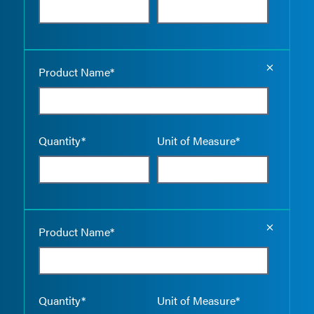
Empty the
Product Name*
Quantity*
Unit of Measure*
Empty the
Product Name*
Quantity*
Unit of Measure*