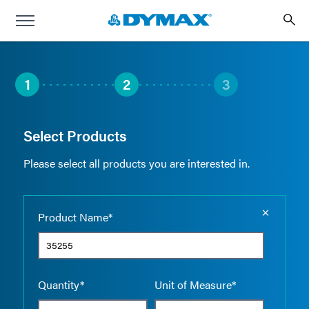
1
2
3
Select Products
Please select all products you are interested in.
Empty the
Product Name*
Quantity*
Unit of Measure*