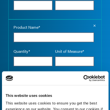
Empty the
Product Name*
Quantity*
Unit of Measure*
Empty the
Product Name*
This website uses cookies
This website uses cookies to ensure you get the best
Quantity*
Unit of Measure*
experience on our website. You consent to our cookies if