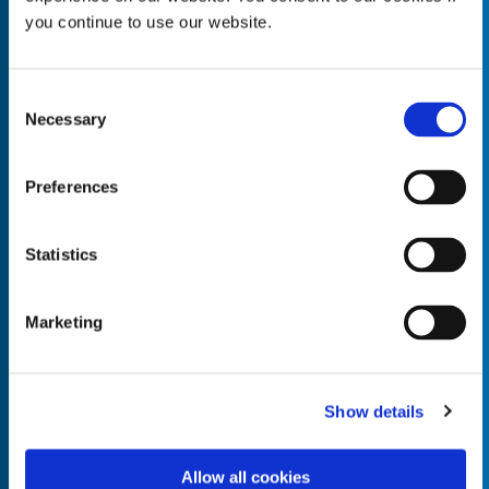
you continue to use our website.
Consent
Necessary
Empty the
Selection
Product Name*
Preferences
Quantity*
Unit of Measure*
Statistics
Marketing
Empty the
Product Name*
Show details
Allow all cookies
Quantity*
Unit of Measure*