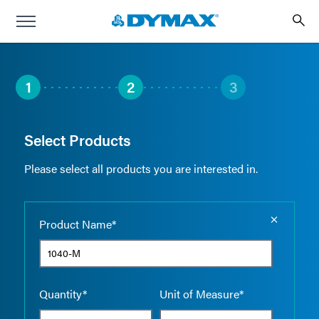
1
2
3
Select Products
Please select all products you are interested in.
Empty the
Product Name*
Quantity*
Unit of Measure*