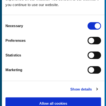
you continue to use our website.
Consent
Necessary
Empty the
Selection
Product Name*
Preferences
Quantity*
Unit of Measure*
Statistics
Marketing
Empty the
Product Name*
Show details
Allow all cookies
Quantity*
Unit of Measure*