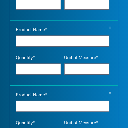
Empty the
Product Name*
Quantity*
Unit of Measure*
Empty the
Product Name*
Quantity*
Unit of Measure*