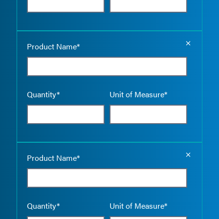
Empty the
Product Name*
Quantity*
Unit of Measure*
Empty the
Product Name*
Quantity*
Unit of Measure*