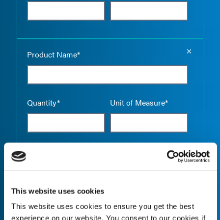
Empty the
Product Name*
Quantity*
Unit of Measure*
Empty the
Product Name*
This website uses cookies
This website uses cookies to ensure you get the best
Quantity*
Unit of Measure*
experience on our website. You consent to our cookies if