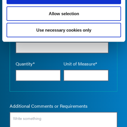
Allow selection
Use necessary cookies only
Empty the
Product Name*
Quantity*
Unit of Measure*
Additional Comments or Requirements