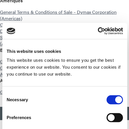
Amériques
General Terms & Conditions of Sale – Dymax Corporation
(Americas)
General Terms & Conditions of Sale for Medical Products –
Dymax Corporation (Americas)
Standard Equipment Sales Terms – Dymax Corporation
(Americas)
Europe
This website uses cookies
This website uses cookies to ensure you get the best
General Terms & Conditions of Sale – Dymax Europe GmbH
General Terms & Conditions of Sale – Dymax Engineering
experience on our website. You consent to our cookies if
Adhesives Ireland Ltd.
you continue to use our website.
Asie
General Terms & Conditions of Sale – Dymax Asia
Consent
Necessary
Selection
RETOUR EN HAUT
Preferences