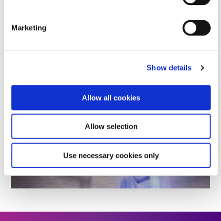
disponibles tout au long de l'événement pour discuter
des options d'adhésifs et des considérations relatives au
durcissement.
Équipement BlueWave®
et l’intégration des
Marketing
procédés de photopolymérisation dans les flux de
production médicale.
Show details
Allow all cookies
Allow selection
Use necessary cookies only