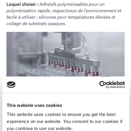
Lequel choisir :
Adhésifs polymérisables pour un
polymérisation rapide, respectueux de l'environnement et
facile à utiliser ; silicones pour températures élevées et
collage de substrats opaques.
This website uses cookies
Les lignes d’assemblage automatisées à grande vitesse
sont idéales pour les LCM à durcissement rapide.
This website uses cookies to ensure you get the best
experience on our website. You consent to our cookies if
Adhésifs polymérisables photopolymérisables et
you continue to use our website.