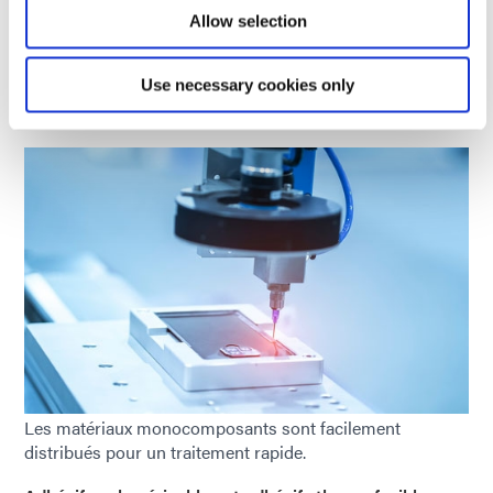
Allow selection
Lequel choisir :
Adhésifs polymérisables pour un collage
facile et respectueux de l'environnement ; uréthanes en
Use necessary cookies only
deux parties pour des applications durables et
économiques.
Les matériaux monocomposants sont facilement
distribués pour un traitement rapide.