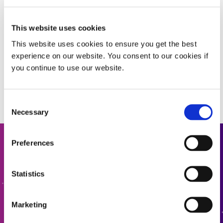
aucune nomination payante, le Singapore 1000 analyse
plus de 70 000 états financiers vérifiés chaque année
This website uses cookies
pour arriver aux 1 000 meilleures entreprises et PME de
Singapour. Les classements sont partagés publiquement
This website uses cookies to ensure you get the best
et distribués aux secteurs gouvernementaux, aux
experience on our website. You consent to our cookies if
ambassades, aux organisations commerciales, aux
you continue to use our website.
banques, aux universités et aux bibliothèques.
Consent
Necessary
Selection
Preferences
Entrer en contact
Statistics
Vous souhaitez en savoir plus ou avez des questions ?
N'hésitez pas à nous contacter.
Marketing
CONTACTEZ-NOUS