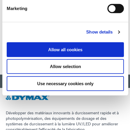
suis impatient de développer et de mettre en œuvre des
Marketing
stratégies commerciales qui renforceront encore
davantage la position de l'entreprise en tant que leader du
marché et ajouteront de la valeur à nos parties prenantes.
»
Show details
Mambrino est titulaire d'un MBA de l'Université de
Hartford et apporte plus de 25 ans d'expertise financière.
Allow all cookies
Allow selection
RETOUR EN HAUT
Use necessary cookies only
Développer des matériaux innovants à durcissement rapide et à
photopolymérisation, des équipements de dosage et des
systèmes de durcissement à la lumière UV/LED pour améliorer
considérablement l'efficacité de la fabrication.