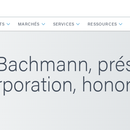
TS
MARCHÉS
SERVICES
RESSOURCES
Bachmann, prés
oration, honor