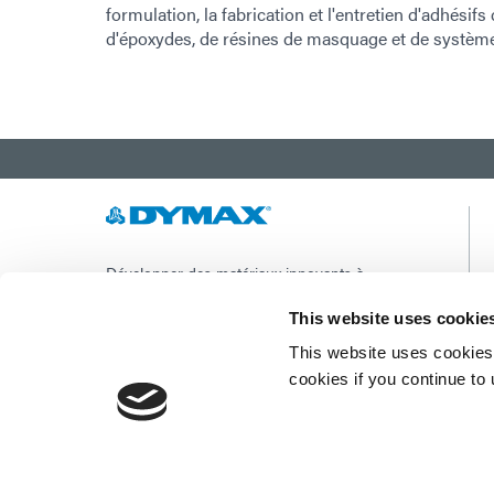
formulation, la fabrication et l'entretien d'adhési
d'époxydes, de résines de masquage et de systèm
Développer des matériaux innovants à
durcissement rapide et à photopolymérisation,
des équipements de dosage et des systèmes de
This website uses cookie
durcissement à la lumière UV/LED pour
This website uses cookies 
améliorer considérablement l'efficacité de la
fabrication.
cookies if you continue to
Ce site est protégé par reCAPTCHA et la
Politique de confidentialité de Google
et
Conditions d'utilisation
appliquer.