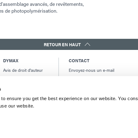
fs d'assemblage avancés, de revêtements,
es de photopolymérisation.
RETOUR EN HAUT
DYMAX
CONTACT
Avis de droit d'auteur
Envoyez-nous un e-mail
Conditions Générales
Contacts internationaux
de Vente
Amérique du Nord: +1 860.482.1010
s
Conditions générales
Europe: +49 611.962.7900
d'achat
to ensure you get the best experience on our website. You cons
Asie: +65.67522887
 use our website.
Conditions générales
de service
Conditions d'utilisation
Déclaration de
confidentialité