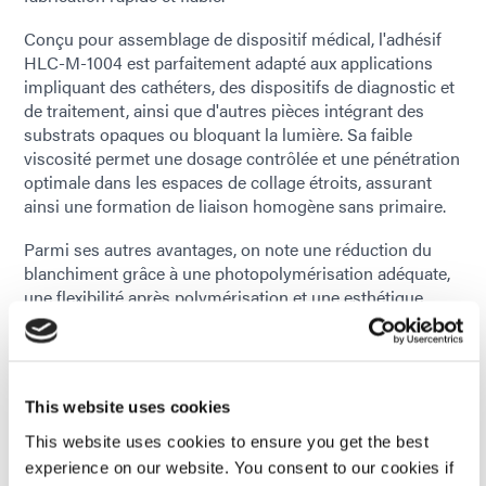
Conçu pour assemblage de dispositif médical, l'adhésif
HLC-M-1004 est parfaitement adapté aux applications
impliquant des cathéters, des dispositifs de diagnostic et
de traitement, ainsi que d'autres pièces intégrant des
substrats opaques ou bloquant la lumière. Sa faible
viscosité permet une dosage contrôlée et une pénétration
optimale dans les espaces de collage étroits, assurant
ainsi une formation de liaison homogène sans primaire.
Parmi ses autres avantages, on note une réduction du
blanchiment grâce à une photopolymérisation adéquate,
une flexibilité après polymérisation et une esthétique
améliorée. Ce matériau permet une fixation rapide,
essentielle aux processus de fabrication à haut débit.
Le HLC-M-1004 a été évalué conformément aux normes
This website uses cookies
de biocompatibilité ISO 10993 applicables et ne contient
aucun solvants non réactifs. Matériau monocomposant, il
This website uses cookies to ensure you get the best
permet aux fabricants de simplifier leurs procédés, de
experience on our website. You consent to our cookies if
réduire les déchets et d'améliorer l'efficacité globale de la