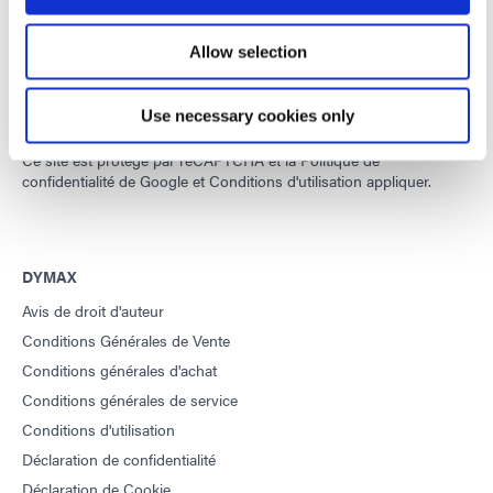
Développer des matériaux innovants à durcissement rapide et à
photopolymérisation, des équipements de dosage et des
Allow selection
systèmes de durcissement à la lumière UV/LED pour améliorer
considérablement l'efficacité de la fabrication.
Use necessary cookies only
Ce site est protégé par reCAPTCHA et la
Politique de
confidentialité de Google
et
Conditions d'utilisation
appliquer.
DYMAX
Avis de droit d'auteur
Conditions Générales de Vente
Conditions générales d'achat
Conditions générales de service
Conditions d'utilisation
Déclaration de confidentialité
Déclaration de Cookie