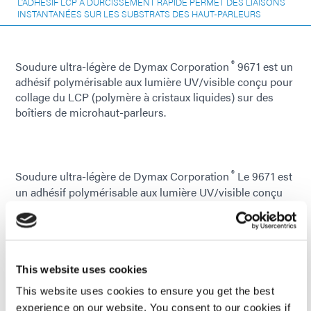
L'ADHÉSIF LCP À DURCISSEMENT RAPIDE PERMET DES LIAISONS
INSTANTANÉES SUR LES SUBSTRATS DES HAUT-PARLEURS
®
Soudure ultra-légère de Dymax Corporation
9671 est un
adhésif polymérisable aux lumière UV/visible conçu pour
collage du LCP (polymère à cristaux liquides) sur des
boîtiers de microhaut-parleurs.
®
Soudure ultra-légère de Dymax Corporation
Le 9671 est
un adhésif polymérisable aux lumière UV/visible conçu
pour collage les LCP (polymères à cristaux liquides) sur
les boîtiers de micro-haut-parleurs. Durcissant
complètement en seulement cinq secondes après
exposition aux UV à ondes longues et/ou à la lumière
visible, le 9671 permet des collage à haute résistance et
This website uses cookies
résistantes à l'environnement. Sa capacité à
This website uses cookies to ensure you get the best
polymérisation rapidement permet d'augmenter la vitesse
experience on our website. You consent to our cookies if