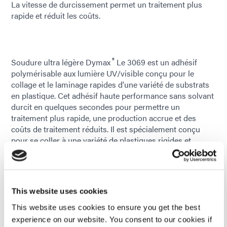
La vitesse de durcissement permet un traitement plus
rapide et réduit les coûts.
®
Soudure ultra légère Dymax
Le 3069 est un adhésif
polymérisable aux lumière UV/visible conçu pour le
collage et le laminage rapides d'une variété de substrats
en plastique. Cet adhésif haute performance sans solvant
durcit en quelques secondes pour permettre un
traitement plus rapide, une production accrue et des
coûts de traitement réduits. Il est spécialement conçu
pour se coller à une variété de plastiques rigides et
flexibles, notamment le PVC, le polycarbonate, le
polyuréthane, le PET et le PETG. Excellent choix pour le
collage de matériaux dissemblables, le 3069 offre aux
fabricants des avantages de flexibilité significatifs par
This website uses cookies
rapport aux autres méthodes de fixation telles que le
soudage, les fixations mécaniques et les adhésifs
This website uses cookies to ensure you get the best
traditionnels.
experience on our website. You consent to our cookies if