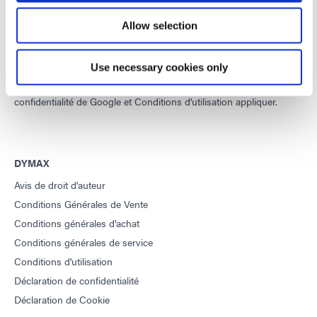
Développer des matériaux innovants à durcissement rapide et à
photopolymérisation, des équipements de dosage et des
Allow selection
systèmes de durcissement à la lumière UV/LED pour améliorer
considérablement l'efficacité de la fabrication.
Use necessary cookies only
Ce site est protégé par reCAPTCHA et la
Politique de
confidentialité de Google
et
Conditions d'utilisation
appliquer.
DYMAX
Avis de droit d'auteur
Conditions Générales de Vente
Conditions générales d'achat
Conditions générales de service
Conditions d'utilisation
Déclaration de confidentialité
Déclaration de Cookie