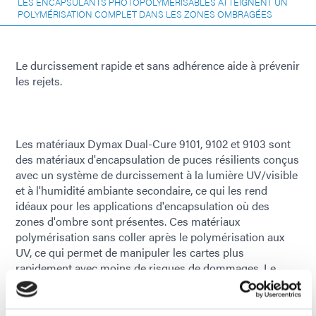
LES ENCAPSULANTS PHOTOPOLYMÉRISABLES ATTEIGNENT UN
POLYMÉRISATION COMPLET DANS LES ZONES OMBRAGÉES
Le durcissement rapide et sans adhérence aide à prévenir
les rejets.
Les matériaux Dymax Dual-Cure 9101, 9102 et 9103 sont
des matériaux d'encapsulation de puces résilients conçus
avec un système de durcissement à la lumière UV/visible
et à l'humidité ambiante secondaire, ce qui les rend
idéaux pour les applications d'encapsulation où des
zones d'ombre sont présentes. Ces matériaux
polymérisation sans coller après le polymérisation aux
UV, ce qui permet de manipuler les cartes plus
rapidement avec moins de risques de dommages. Le
polymérisation à l'humidité en deux jours, contre les sept
jours habituels des autres systèmes, réduit le temps de
manipulation supplémentaire ainsi que les tests finaux et