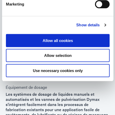
Marketing
9906-AA
Dymax 9906-AA est un adhésif époxy d'alignement
actif qui durcit à la chaleur et/ou à la lumière LED.
Show details
Asia
Allow all cookies
BlueWave AX-550 V2.0
Système tout-en-un haute intensité pour un séchage
LED silencieux et efficace. Ce système combine un
Allow selection
contrôleur, un émetteur et une alimentation électrique
dans une conception compacte tout-en-un.
Use necessary cookies only
Global (CE Marked)
Équipement de dosage
Les systèmes de dosage de liquides manuels et
automatisés et les vannes de pulvérisation Dymax
s'intègrent facilement dans les processus de
fabrication existants pour une application facile de
revêtements, de lubrifiants ou de résines de masquage