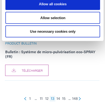
Allow all cookies
Bulletin : Système de micro-pulvérisation eco-SPRAY
(Asie|FR)
Allow selection
TÉLÉCHARGER
Use necessary cookies only
PRODUCT BULLETIN
Bulletin : Système de micro-pulvérisation eco-SPRAY
(FR)
TÉLÉCHARGER
1
...
11
12
13
14
15
...
148