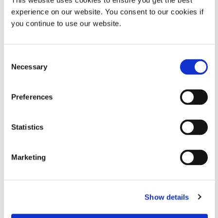
This website uses cookies to ensure you get the best
experience on our website. You consent to our cookies if
you continue to use our website.
PRODUCT BULLETIN
Bulletin : Bulletin produit du système de dosage eco-
Consent
PEN 450 (FR)
Necessary
Selection
TÉLÉCHARGER
Preferences
PRODUCT BULLETIN
Statistics
Bulletin : Bulletin produit du système de dosage eco-
PEN 450 (Europe|FR)
Marketing
TÉLÉCHARGER
Show details
PRODUCT BULLETIN