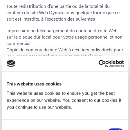
Toute redistribution d'une partie ou de la totalité du
contenu du site Web Dymax sous quelque forme que ce
soit est interdite, à l'exception des suivantes :
Impression ou téléchargement du contenu du site Web
sur le disque dur local pour votre usage personnel et non
commercial
Copie du contenu du site Web à des tiers individuels pour
leur usage personnel, mais uniquement si vous
reconnaissez le site Web Dymax comme source du
matériel
Vous ne pouvez pas, sans l'autorisation écrite de Dymax
Corporation, distribuer ou exploiter commercialement
This website uses cookies
des articles créés par Dymax, y compris, mais sans s'y
This website uses cookies to ensure you get the best
limiter, toute documentation, fiches techniques de
produits, études de cas, manuels d'équipement, images et
experience on our website. You consent to our cookies if
guides complets, sous quelque forme que ce soit.
you continue to use our website.
Si vous avez des questions sur la politique de droits
d'auteur ci-dessus, veuillez contacter Dymax Corporation
Consent