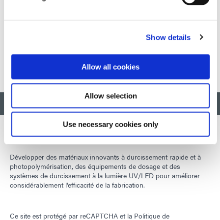
d'une large gamme de masques de soudure, de
composants et de matériaux d'assemblage. Le 9481-E est
conforme aux principales spécifications de l'industrie,
notamment les normes MIL-I-46058C, UL 746-E, UL 94
Show details
V-0 en matière d'inflammabilité et IPC-CC-830-B.
Allow all cookies
Allow selection
RETOUR EN HAUT
Use necessary cookies only
Développer des matériaux innovants à durcissement rapide et à
photopolymérisation, des équipements de dosage et des
systèmes de durcissement à la lumière UV/LED pour améliorer
considérablement l'efficacité de la fabrication.
Ce site est protégé par reCAPTCHA et la
Politique de