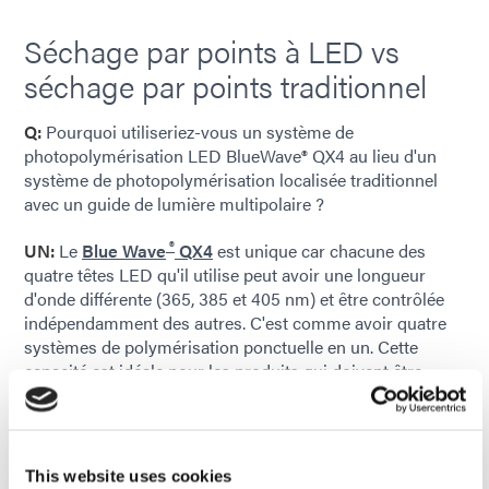
Séchage par points à LED vs
séchage par points traditionnel
Q:
Pourquoi utiliseriez-vous un système de
photopolymérisation LED BlueWave® QX4 au lieu d'un
système de photopolymérisation localisée traditionnel
avec un guide de lumière multipolaire ?
®
UN:
Le
Blue Wave
QX4
est unique car chacune des
quatre têtes LED qu'il utilise peut avoir une longueur
d'onde différente (365, 385 et 405 nm) et être contrôlée
indépendamment des autres. C'est comme avoir quatre
systèmes de polymérisation ponctuelle en un. Cette
capacité est idéale pour les produits qui doivent être
collés à plusieurs endroits à l'aide d'adhésifs qui
polymérisation à différentes longueurs d'onde. Les
fabricants peuvent également effectuer leurs tests de pré-
production en utilisant un seul système au lieu de trois,
This website uses cookies