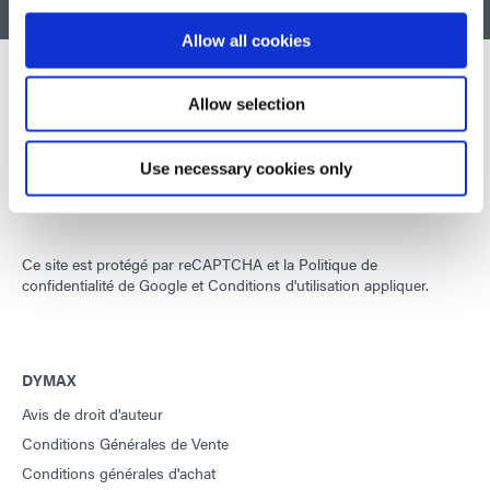
RETOUR EN HAUT
Allow all cookies
Allow selection
Développer des matériaux innovants à durcissement rapide et à
photopolymérisation, des équipements de dosage et des
Use necessary cookies only
systèmes de durcissement à la lumière UV/LED pour améliorer
considérablement l'efficacité de la fabrication.
Ce site est protégé par reCAPTCHA et la
Politique de
confidentialité de Google
et
Conditions d'utilisation
appliquer.
DYMAX
Avis de droit d'auteur
Conditions Générales de Vente
Conditions générales d'achat